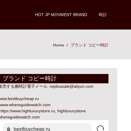
HOT JP MOVMENT BRAND
時計
Home
ブランド コピー時計
ブランド コピー時計
販売する腕時計電子メール:
replicasale@aliyun.com
www.bestbuycheap.ru
www.whereguidewatch.com
https://www.highluxurystore.ru
,
highluxurystore
.
whereguidewatch.com