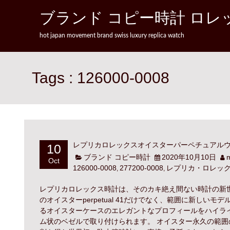
Skip to content
ブランド コピー時計 ロレッ
hot japan movement brand swiss luxury replica watch
Tags : 126000-0008
10
レプリカロレックスオイスターパーペチュアルウォ
ブランド コピー時計
2020年10月10日
Oct
126000-0008
277200-0008
レプリカ・ロレッ
,
,
レプリカロレックス時計は、そのカキ絶え間ない時計の新世代を
のオイスターperpetual 41だけでなく、範囲に新し
るオイスターケースのエレガントなプロフィールをハイライト
ム状のベゼルで取り付けられます。 オイスター永久の範囲