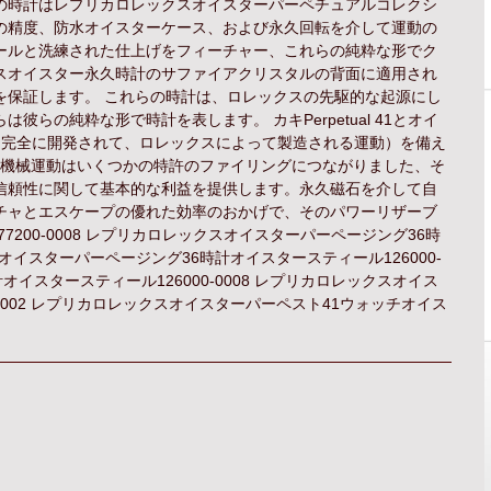
の時計はレプリカロレックスオイスターパーペチュアルコレクシ
の精度、防水オイスターケース、および永久回転を介して運動の
ールと洗練された仕上げをフィーチャー、これらの純粋な形でク
スオイスター永久時計のサファイアクリスタルの背面に適用され
を保証します。 これらの時計は、ロレックスの先駆的な起源にし
らの純粋な形で時計を表します。 カキPerpetual 41とオイ
e 3230（完全に開発されて、ロレックスによって製造される運動）を備え
は、この自作機械運動はいくつかの特許のファイリングにつながりました、そ
信頼性に関して基本的な利益を提供します。永久磁石を介して自
チャとエスケープの優れた効率のおかげで、そのパワーリザーブ
7200-0008 レプリカロレックスオイスターパーページング36時
スオイスターパーページング36時計オイスタースティール126000-
オイスタースティール126000-0008 レプリカロレックスオイス
0002 レプリカロレックスオイスターパーペスト41ウォッチオイス