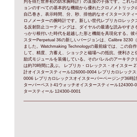
判を得た世界初の防水腕時計）の直接の子孫です。これら
ョンのすべての基本的な機能から優れたクロノメトリック
自己巻き。表示時間、分、秒、排他的なオイスタースティ
ロノメーターの腕時計です。新しい世代レプリカロレック
る反射防止コーティングは、ダイヤルの最適な読みやすさ
っかり根付いた時代を超越した形と機能を具現化する。彼らは彼
スターPerpetual 36の新しいバージョンは、Calibr
ました。Watchmaking Technologyの最前線で
して、精度、力蓄え、ショックと磁場への抵抗、便利さと
励式モジュールを装備している。そのバレルのアーキテク
は約70時間に及ぶ。 レプリカ・ロレックス・オイスター 27
計オイスタースティール126000-0004 レプリカロレック
0006 レプリカロレックスオイスターパーページング36時計
ターパーペスト41ウォッチオイスタースティール124300-
タースティール 124300-0001