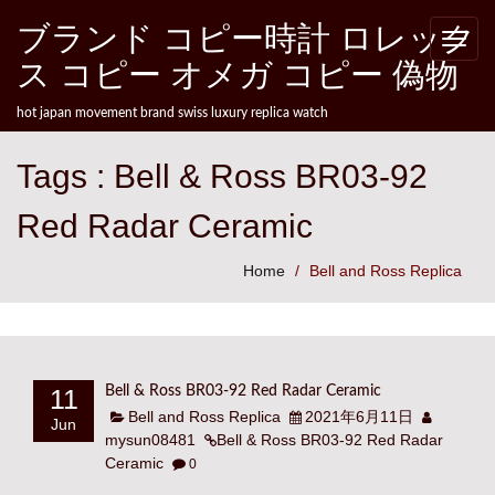
Skip to content
ブランド コピー時計 ロレック
Toggle
naviga
ス コピー オメガ コピー 偽物
hot japan movement brand swiss luxury replica watch
Tags : Bell & Ross BR03-92
Red Radar Ceramic
Home
Bell and Ross Replica
11
Bell & Ross BR03-92 Red Radar Ceramic
Bell and Ross Replica
2021年6月11日
Jun
mysun08481
Bell & Ross BR03-92 Red Radar
Ceramic
0