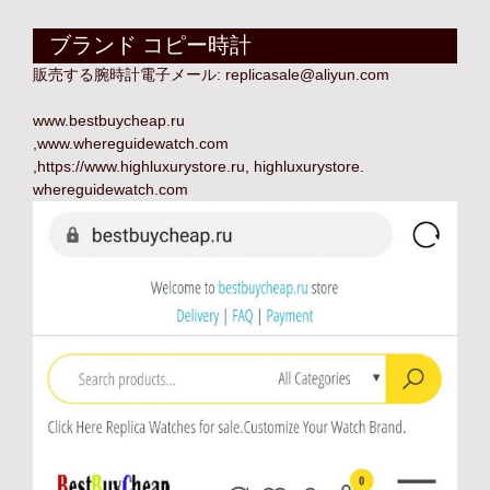
ブランド コピー時計
販売する腕時計電子メール:
replicasale@aliyun.com
www.bestbuycheap.ru
,
www.whereguidewatch.com
,
https://www.highluxurystore.ru
,
highluxurystore
.
whereguidewatch.com