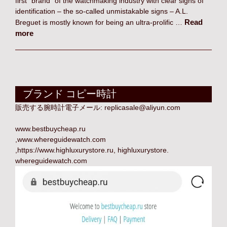
first “brand” of the watchmaking industry with clear signs of
identification – the so-called unmistakable signs – A.L.
Read
Breguet is mostly known for being an ultra-prolific …
more
ブランド コピー時計
販売する腕時計電子メール:
replicasale@aliyun.com
www.bestbuycheap.ru
,
www.whereguidewatch.com
,
https://www.highluxurystore.ru
,
highluxurystore
.
whereguidewatch.com