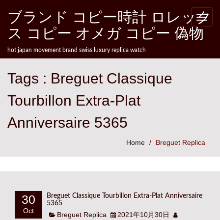
Skip to content
ブランド コピー時計 ロレック
Toggle
naviga
ス コピー オメガ コピー 偽物
hot japan movement brand swiss luxury replica watch
Tags : Breguet Classique
Tourbillon Extra-Plat
Anniversaire 5365
Home
Breguet Replica
30
Breguet Classique Tourbillon Extra-Plat Anniversaire
5365
Oct
Breguet Replica
2021年10月30日