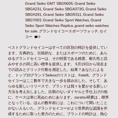
Grand Seiko GMT SBGN005
Grand Seiko
,
SBGA231
Grand Seiko SBGA373G
Grand Seiko
,
,
SBGH281
Grand Seiko SBGR311
Grand Seiko
,
,
SBGY003
Grand Seiko Sport Watches
Grand
,
,
Seiko Sport Watches Replica
grand seiko watches
,
for sale
グランドセイコースポーツウォッチ
セイ
,
,
コー
0
ベストグランドセイコーはすべての区別の時計を提供してい
ます。古典的な、伝統的な、またはスポーツのために、あら
ゆるグランドセイコーは、その特質である精度、耐久性と読
みやすさの同じ高い標準を提供します。 5月19日から現在ま
での読みとクリック行動を測定した。結果？あなたによる
と、トップ10グランドSeikosのリストは、fratelli。グランド
セイコーはここ数年で大きな一歩を踏み出した。そして、あ
らゆる新しいリリースで、ブランドは我々を驚かせる新しい
方法を考え出しました。比類のないダイヤルと手仕上げの他
に、ケースは単に死ぬためにあります。zaratsu研磨は，標準
となっている。ほんの数年前には、これについて聞いたこと
がない人もいた。グランドセイコーがより世界的な認識を作
成するために取った努力のために、ブランドの時計は、熱心