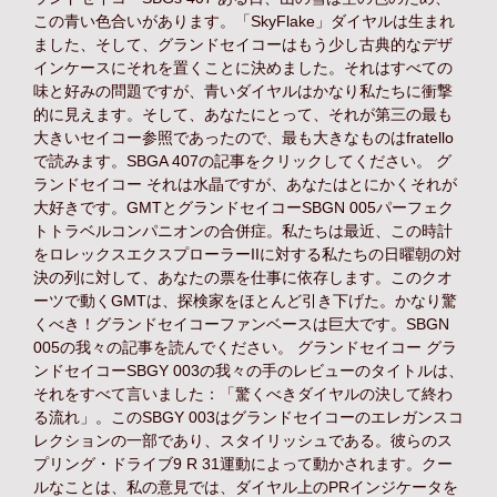
この青い色合いがあります。「SkyFlake」ダイヤルは生まれ
ました、そして、グランドセイコーはもう少し古典的なデザ
インケースにそれを置くことに決めました。それはすべての
味と好みの問題ですが、青いダイヤルはかなり私たちに衝撃
的に見えます。そして、あなたにとって、それが第三の最も
大きいセイコー参照であったので、最も大きなものはfratello
で読みます。SBGA 407の記事をクリックしてください。 グ
ランドセイコー それは水晶ですが、あなたはとにかくそれが
大好きです。GMTとグランドセイコーSBGN 005パーフェク
トトラベルコンパニオンの合併症。私たちは最近、この時計
をロレックスエクスプローラーIIに対する私たちの日曜朝の対
決の列に対して、あなたの票を仕事に依存します。このクオ
ーツで動くGMTは、探検家をほとんど引き下げた。かなり驚
くべき！グランドセイコーファンベースは巨大です。SBGN
005の我々の記事を読んでください。 グランドセイコー グラ
ンドセイコーSBGY 003の我々の手のレビューのタイトルは、
それをすべて言いました：「驚くべきダイヤルの決して終わ
る流れ」。このSBGY 003はグランドセイコーのエレガンスコ
レクションの一部であり、スタイリッシュである。彼らのス
プリング・ドライブ9 R 31運動によって動かされます。クー
ルなことは、私の意見では、ダイヤル上のPRインジケータを