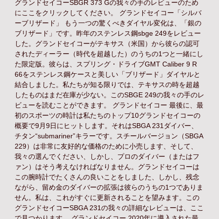
グランドセイコーSBGR 373 Gの我々の手のレビューのため
にここをクリックしてください。 グランドセイコー「シルバ
ーブリザード」 もう一つの驚くべきダイヤル変化は、「銀の
ブリザード」です。昨年のステンレス鋼sbge 249をレビュー
した。グランドセイコーがテキサス（米国）から彼らの認可
されたディーラー（時代を超越した）のうちの1つと一緒にし
た限定版。彼らは、スプリング・ドライブGMT Caliber 9 R
66をステンレス鋼ケースと美しい「ブリザード」ダイヤルと
結合しました。私たちが知る限りでは、テキサスの時を超越
したものはまだ在庫が少ない。このSBGE 249の我々の手のレ
ビューを読むことができます。 グランドセイコー 最後に、最
初のスポーツの時計は私たちのトップ10グランドセイコーの
概要で9月9日にヒットします。それはSBGA 231ダイバー、
チタン“submariner”キラーです。スチールバージョン（SBGA
229）は非常に友好的な価格のために小売します、そして、
我々の選んでください、しかし、プロのダイバー（またはフ
ァン）はそう考えなければなりません。グランドセイコーは
この腕時計でたくさんの良いことをしました、しかし、残念
ながら、留め金のダイバーの拡張は彼らのうちの1つでありま
せん。私は、これがすぐに更新されることを望みます。この
グランドセイコーSBGA 231の我々の詳細なレビューは、ここ
で見つかります。 グランドセイコー 2020年に導入された最