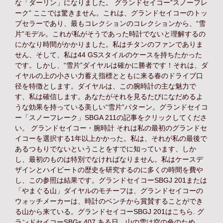
な「ダーリン」になりました。 グランドセイコー”スノーフレ
ーク” ここでは驚きません。これは、グランドセイコーのトッ
プセラーであり、最もコレクションのコレクションから、“雪
片”モデル。これが私がそうであった時計でないと理解するの
にかなり時間がかかりました。私はチタンのファンでありま
せん、そして、私は44 GSスタイルのケースを持ちたかった
です。しかし、“雪片”ダイヤルは確かに勝者です！それは、ダ
イヤルの上の小さい力蓄え指標とともに来る春のドライブ口
径を特徴とします。ダイヤルは、この腕時計の主な魅力で
す、私は確信します。あなたがそれを見るたびになだめるよ
うな効果を持っている美しい“雪片”パターン。グランドセイコ
ー「スノーフレーク」SBGA 211の記事をクリックしてくださ
い。 グランドセイコー・腕時計 それは私の最初のグランドセ
イコーを選択する1年以上かかった。私は、それが私の最後で
あるつもりでないということをすでに知っています、しか
し、最初のものは特別でなければなりません。私はケースデ
ザインとハイビートの歴史を研究するのに多くの時間を費や
し、この参照は結果です。グランドセイコーSBGJ 201または
「やまぐる山」ダイヤルのモチーフは、グランドセイコーの
ウォッチメーカーは、時計のベンチから賞賛することができ
る山から来ている。グランドセイコーSBGJ 201はこちら. グ
ランドセイコーSBGs 407 ある日、山の雪は空の色のため、