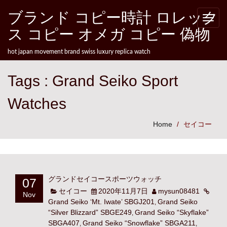
Skip to content
ブランド コピー時計 ロレック
Toggle
naviga
ス コピー オメガ コピー 偽物
hot japan movement brand swiss luxury replica watch
Tags : Grand Seiko Sport
Watches
Home
セイコー
07
グランドセイコースポーツウォッチ
セイコー
2020年11月7日
mysun08481
Nov
Grand Seiko ‘Mt. Iwate’ SBGJ201
Grand Seiko
,
“Silver Blizzard” SBGE249
Grand Seiko “Skyflake”
,
SBGA407
Grand Seiko “Snowflake” SBGA211
,
,