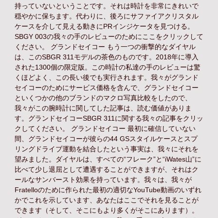
持っていないということです。それは時計を非常にきれいで
穏やかに保ちます。代わりに、後ろにサファイアクリスタル
ケースを介して見える動きにPRインジケータを見つける。
SBGY 003の我々の手のレビューのためにここをクリックして
ください。 グランドセイコー もう一つの衝撃的なダイヤル
は、このSBGR 311モデルの茶色のものです。2018年に導入
された1300個の限定版。この時計の私達の手のレビューは驚
くほどよく、この長い後でも実行されます。我々がグランド
セイコーのためにサービス価格を含んで、グランドセイコー
といくつかの他のブランドのマクロ写真比較をしたので、
我々がこの腕時計に関してした記事は、読む価値がありま
す。グランドセイコーSBGR 311に関する我々の記事をクリッ
クしてください。 グランドセイコー 最初に確信していない
間、グランドセイコーが彼らの44 GSスタイルケースとスプ
リングドライブ運動を結合したという事実は、我々にそれを
望みました。ダイヤルは、すべての“フレーク”と“iWates山”に
比べて少し退屈として遭遇することができますが、それはク
ールなサンバースト効果を持っています。我々は、我々が
Fratelloのために作られた最初の適切なYouTube動画のいずれ
かでこれを示しています、あなたはここでそれを見ることが
できます（そして、そこにもより多くがそこにあります）。