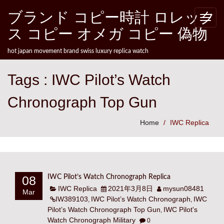
Skip to content
ブランド コピー時計 ロレック
Toggle
naviga
ス コピー オメガ コピー 偽物
hot japan movement brand swiss luxury replica watch
Tags : IWC Pilot’s Watch
Chronograph Top Gun
Home
IWC Replica
08
IWC Pilot’s Watch Chronograph Replica
IWC Replica
2021年3月8日
mysun08481
Mar
IW389103
IWC Pilot’s Watch Chronograph
IWC
,
,
Pilot’s Watch Chronograph Top Gun
IWC Pilot's
,
Watch Chronograph Military
0