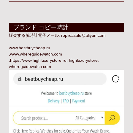
ブランド コピー時計
販売する腕時計電子メール:
replicasale@aliyun.com
www.bestbuycheap.ru
,
www.whereguidewatch.com
,
https://www.highluxurystore.ru
,
highluxurystore
.
whereguidewatch.com