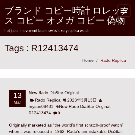
Skip to content
ブランド コピー時計 ロレック
Toggle
naviga
ス コピー オメガ コピー 偽物
hot japan movement brand swiss luxury replica watch
Tags : R12413474
Home
Rado Replica
13
New Rado DiaStar Original
Rado Replica
2023年3月13日
Mar
mysun08481
New Rado DiaStar Original
,
R12413474
0
Originally marketed as “the world’s first scratch-proof watch”
when it was released in 1962, Rado’s unmistakable DiaStar