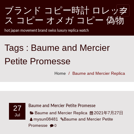
Skip to content
ブランド コピー時計 ロレック
Toggle
naviga
ス コピー オメガ コピー 偽物
hot japan movement brand swiss luxury replica watch
Tags : Baume and Mercier
Petite Promesse
Home
Baume and Mercier Replica
27
Baume and Mercier Petite Promesse
Baume and Mercier Replica
2021年7月27日
Jul
mysun08481
Baume and Mercier Petite
Promesse
0