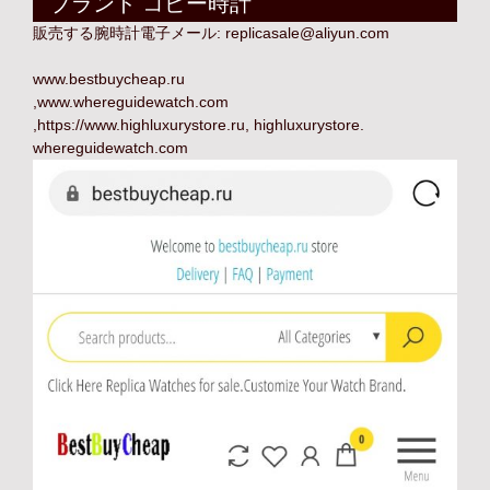
ブランド コピー時計
販売する腕時計電子メール:
replicasale@aliyun.com
www.bestbuycheap.ru
,
www.whereguidewatch.com
,
https://www.highluxurystore.ru
,
highluxurystore
.
whereguidewatch.com