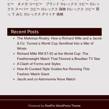
ピー オメガ コーピー ブランド
ロレックス コピー
ロレッ
クス スーパー コピー
ロレックス 偽物
ロレックス コピー 買
っ て みた
ロレックス デイトナ 偽物
Recent Posts
The Malvinas Rivalry: How a Richard Mille and a Jacob
& Co. Turned a World Cup Semifinal Into a War of
Wrists
Richard Mille RM 67-02 at the World Cup: The
Featherweight Watch That Floored a Brazilian TV Star
A Clash of Forms and Styles
How AI-Curated Style Guides Are Reviving This
Fashion Watch Giant
Jacob and co Astronomia Nova Watch
Powered by
RedPro WordPress Theme