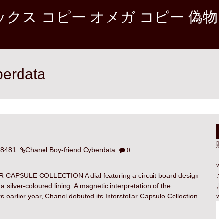
クス コピー オメガ コピー 偽物
berdata
08481
Chanel Boy-friend Cyberdata
0
,
CAPSULE COLLECTION A dial featuring a circuit board design
,
a silver-coloured lining. A magnetic interpretation of the
arlier year, Chanel debuted its Interstellar Capsule Collection