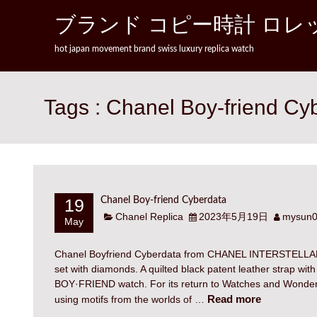
Skip to content
ブランド コピー時計 ロレッ
hot japan movement brand swiss luxury replica watch
Tags : Chanel Boy-friend Cy
19
Chanel Boy-friend Cyberdata
Chanel Replica
2023年5月19日
mysun
May
Chanel Boyfriend Cyberdata from CHANEL INTERSTELLAR 
set with diamonds. A quilted black patent leather strap with 
BOY·FRIEND watch. For its return to Watches and Wonders e
Read more
using motifs from the worlds of …