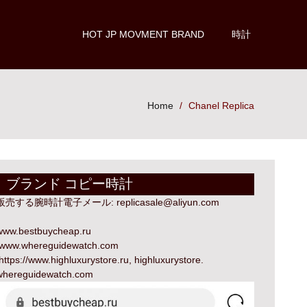
HOT JP MOVMENT BRAND
時計
Home
Chanel Replica
ブランド コピー時計
販売する腕時計電子メール:
replicasale@aliyun.com
www.bestbuycheap.ru
www.whereguidewatch.com
https://www.highluxurystore.ru
,
highluxurystore
.
whereguidewatch.com